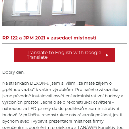
RP 122 a JPM 2021 v zasedací místnosti
Translate to English with Google

Translate
Dobrý den,
Na stránkách DEXON-u jsem si všiml, že máte zájem o
„zpětnou vazbu“ k vašim výrobkům. Pro našeho zákazníka
jsme původně instalovali osvětlení administrativní budovy a
výrobních prostor. Jednalo se o rekonstrukci osvětlení –
náhradou za LED panely do do podhledů v administrativní
budově. V průběhu rekonstrukce nás zákazník požádal, jestli
bychom svedli vybavit prezentační místnost firmy
ozvučením s doplněním projektoru a LAN/WiFi konektivitou.