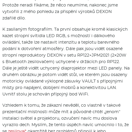
Protože neradi říkáme, že něco neumíme, nakonec jsme
vytvořili z mého pohledu za přispění výrobků DEXON
zdařilé dílo.
K zasílaným fotografiím. Ta první obsahuje kromě klasických
kazet stropní svítidla LED RGB, s možností i dálkového
ovládání, takže lze nastavit intenzitu a teplotu barevného
podání k dotvoření atmosféry. Dále pak jsou vidět osazené
stropní reproduktory DEXON v setu RP122+JPM2021 (2×20W
s Bluetooth zesilovačem) uchycené v držácích pro RP122.
Dále je ještě vidět uchycený diaprojektor mezi LED panely. Na
druhém obrázku je potom vidět stůl, ve kterém jsou osazeny
motoricky ovládané výklopné zásuvky VAULT s přípojnými
místy pro napájení, dobíjení mobilů a konektivitou LAN.
Uvnitř stolu je schován přípojný bod WiFi.
Vzhledem k tomu, že zákazní nevěděl, co vlastně v takové
prezentační místnosti může mít a původně chtěl „jenom“
instalaci světel a projektoru, ozvučení navíc mu doslova
vyrazilo dech. Myslím, že tento úspěch navíc umocnilo i to, že
se
zesilovač
okamžitě bez problémů připojil k jeho