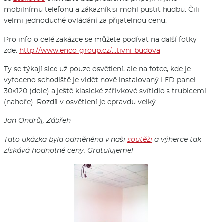
mobilnímu telefonu a zákazník si mohl pustit hudbu. Čili
velmi jednoduché ovládání za přijatelnou cenu.
Pro info o celé zakázce se můžete podívat na další fotky
zde:
http://www.enco-group.cz/…tivni-budova
Ty se týkají sice už pouze osvětlení, ale na fotce, kde je
vyfoceno schodiště je vidět nově instalovaný LED panel
30×120 (dole) a ještě klasické zářivkové svítidlo s trubicemi
(nahoře). Rozdíl v osvětlení je opravdu velký.
Jan Ondrůj, Zábřeh
Tato ukázka byla odměněna v naši
soutěži
a výherce tak
získává hodnotné ceny. Gratulujeme!