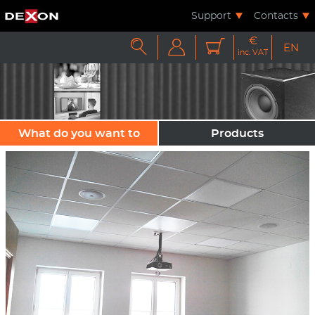
Support
Contacts
€



EN
inc. VAT
What do you want to
Products
sound?