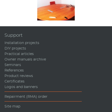
Support
Installation projects
DIY projects
Practical articles
Owner manuals archive
Seminars
References
Product reviews
Certificates
Logos and banners
Repairment (RMA) order
Site map