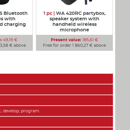
 Bluetooth
1 pc |
WA 420RC partybox,
s with
speaker system with
d charging
handheld wireless
microphone
:
49,19 €
Present value:
185,61 €
53,58 € above
Free for order 1 860,27 € above
t, develop, program.