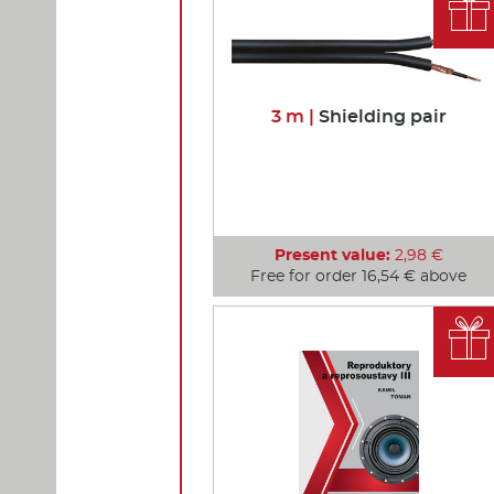

3 m |
Shielding pair
Present value:
2,98 €
Free for order 16,54 € above
