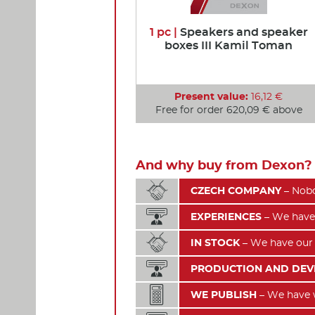
1 pc |
Speakers and speaker
boxes III Kamil Toman
Present value:
16,12 €
Free for order 620,09 € above
And why buy from Dexon? 

CZECH COMPANY
– Nobo

EXPERIENCES
– We have 

IN STOCK
– We have our 

PRODUCTION AND DE

WE PUBLISH
– We have wr