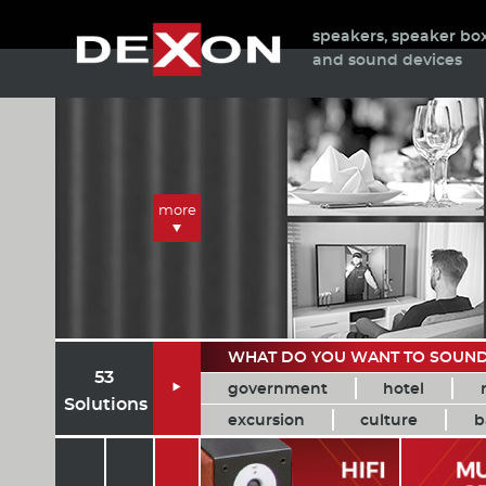
speakers, speaker bo
and sound devices
more
WHAT DO YOU WANT TO SOUN
53
government
hotel

Solutions
excursion
culture
b