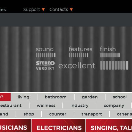
Support
Contacts
xes
D?
living
bathroom
garden
school
restaurant
wellness
industry
company
and
shop
counter
transport
other s