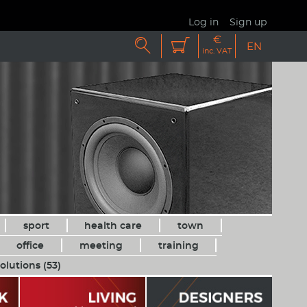
Log in
Sign up
€


EN
inc. VAT
sport
health care
town
office
meeting
training
olutions (53)