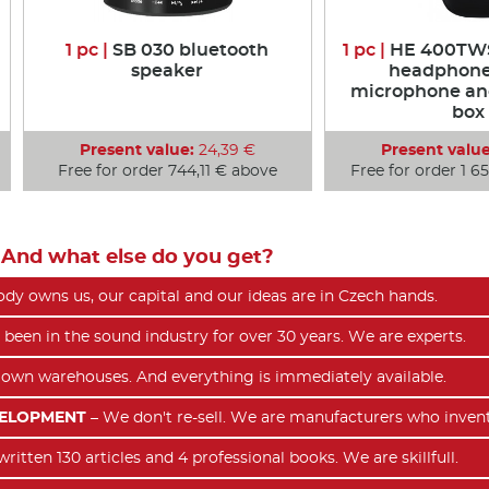
1 pc |
SB 030 bluetooth
1 pc |
HE 400TWS
speaker
headphone
microphone an
box
Present value:
24,39 €
Present value
Free for order 744,11 € above
Free for order 1 6
And what else do you get?
dy owns us, our capital and our ideas are in Czech hands.
been in the sound industry for over 30 years. We are experts.
own warehouses. And everything is immediately available.
VELOPMENT
– We don't re-sell. We are manufacturers who inven
itten 130 articles and 4 professional books. We are skillfull.