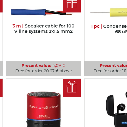

3 m |
Speaker cable for 100
1 pc |
Condenser 
V line systems 2x1,5 mm2
68 u
Present value:
4,09 €
Present valu
Free for order 20,67 € above
Free for order 11
