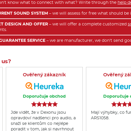
n't know what to connect with what? Write through the
help d
URENT SOUND SYSTEM
– we will assess for free what should b
T DESIGN AND OFFER
– we will offer a complete customized
s
nts.
GUARANTEE SERVICE
– we are manufacturer, we don't send goo
 us?
Ověřený zákazník
Ověřený zá
Doporučuje obchod
Doporučuje 
Jde vidět, že v Dexonu jsou
Mají výhybky, co fu
opravdoví nadšenci pro audio, a
ARS1058.
snaží se klientům co nejlépe
poradit v tom, jak si navrhnout