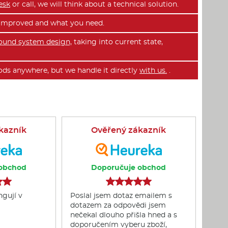
esk
or call, we will think about a technical solution.
e improved and what you need.
ound system design,
taking into current state,
ds anywhere, but we handle it directly
with us.
.
kazník
Ověřený zákazník
obchod
Doporučuje obchod
ngují v
Poslal jsem dotaz emailem s
dotazem za odpovědi jsem
nečekal dlouho přišla hned a s
doporučením vyberu zboží,