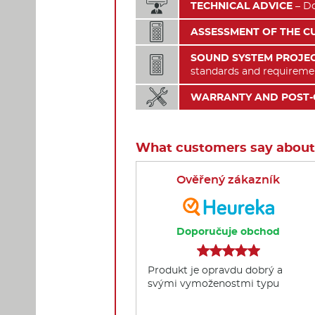

TECHNICAL ADVICE
– Do

ASSESSMENT OF THE C
SOUND SYSTEM PROJEC

standards and requireme

WARRANTY AND POST-
What customers say about
Ověřený zákazník
Doporučuje obchod
Produkt je opravdu dobrý a
svými vymoženostmi typu