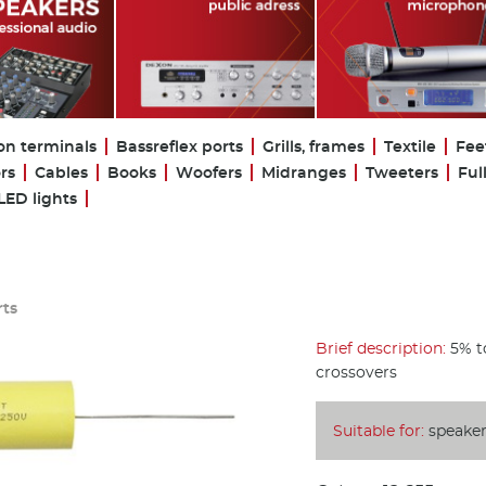
on terminals
Bassreflex ports
Grills, frames
Textile
Fee
rs
Cables
Books
Woofers
Midranges
Tweeters
Ful
LED lights
rts
Brief description:
5% to
crossovers
Suitable for:
speaker