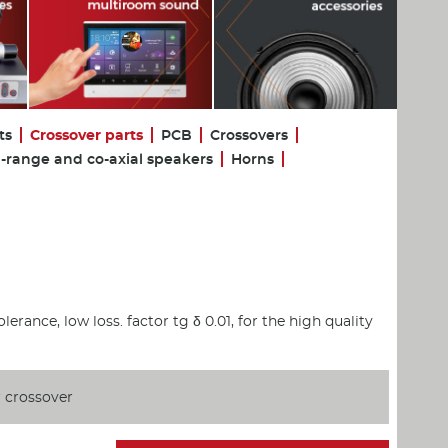
ts
Crossover parts
PCB
Crossovers
l-range and co-axial speakers
Horns
lerance, low loss. factor tg δ 0.01, for the high quality
 crossover