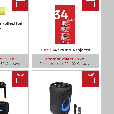


rolled foil
F
1 pc |
34 Sound Projects
e:
13,19 €
Present value:
7,85 €
1,62 € above
Free for order 124,02 € above

