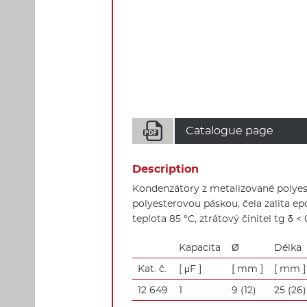

Catalogue page
Description
Kondenzátory z metalizované polyes
polyesterovou páskou, čela zalita ep
teplota 85 °C, ztrátový činitel tg δ < 0
Kapacita
Ø
Délka
Kat. č.
[ μF ]
[ mm ]
[ mm ]
12 649
1
9 (12)
25 (26)