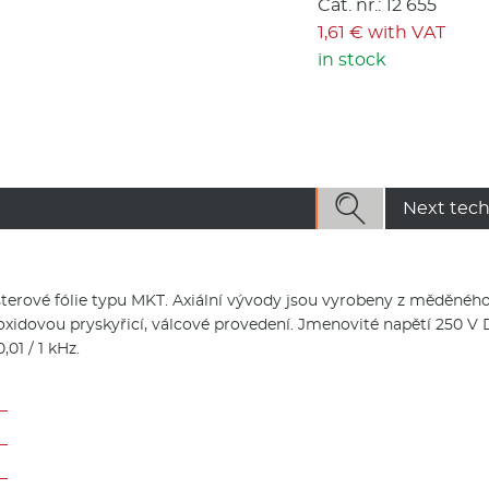
Cat. nr.: 12 655
1,61 € with VAT
in stock

Next tech
terové fólie typu MKT. Axiální vývody jsou vyrobeny z měděnéh
oxidovou pryskyřicí, válcové provedení. Jmenovité napětí 250 V 
,01 / 1 kHz.