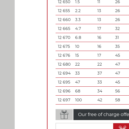
12 650
1.5
11
26
12 655
2.2
13
26
12 660
3.3
13
26
12 665
4.7
17
32
12 670
6.8
16
31
12 675
10
16
35
12 676
15
17
45
12 680
22
22
47
12 694
33
37
47
12 695
47
33
45
12 696
68
34
56
12 697
100
42
58

Our free of charge offe