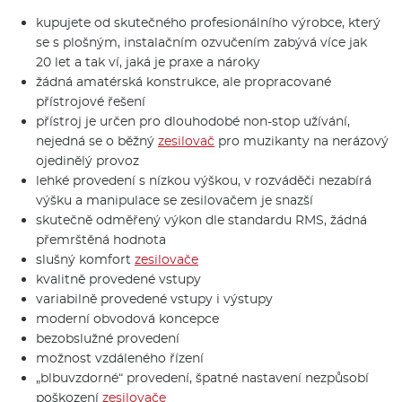
kupujete od skutečného profesionálního výrobce, který
se s plošným, instalačním ozvučením zabývá více jak
20 let a tak ví, jaká je praxe a nároky
žádná amatérská konstrukce, ale propracované
přístrojové řešení
přístroj je určen pro dlouhodobé non-stop užívání,
nejedná se o běžný
zesilovač
pro muzikanty na nerázový
ojedinělý provoz
lehké provedení s nízkou výškou, v rozváděči nezabírá
výšku a manipulace se zesilovačem je snazší
skutečně odměřený výkon dle standardu RMS, žádná
přemrštěná hodnota
slušný komfort
zesilovače
kvalitně provedené vstupy
variabilně provedené vstupy i výstupy
moderní obvodová koncepce
bezobslužné provedení
možnost vzdáleného řízení
„blbuvzdorné“ provedení, špatné nastavení nezpůsobí
poškození
zesilovače