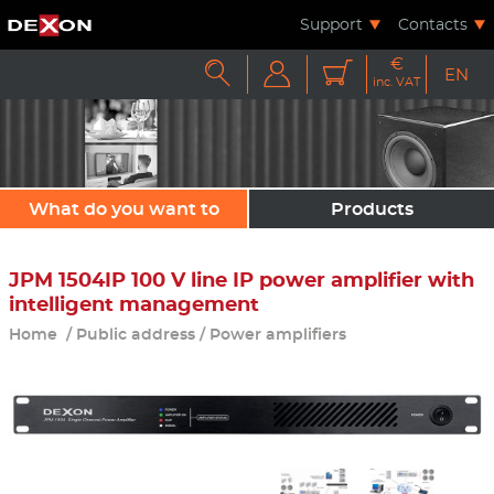
Support
Contacts
€



EN
inc. VAT
What do you want to
Products
sound?
JPM 1504IP 100 V line IP power amplifier with
intelligent management
Home
/
Public address
/
Power amplifiers