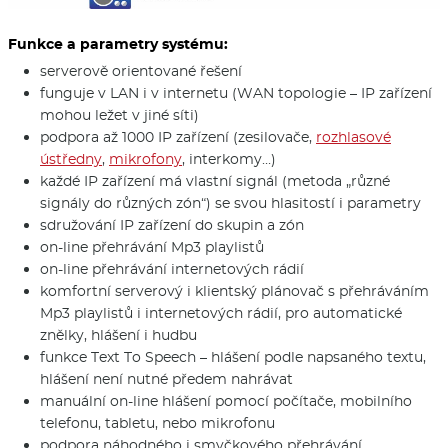
Funkce a parametry systému:
serverově orientované řešení
funguje v LAN i v internetu (WAN topologie – IP zařízení
mohou ležet v jiné síti)
podpora až 1000 IP zařízení (zesilovače,
rozhlasové
ústředny
,
mikrofony
, interkomy…)
každé IP zařízení má vlastní signál (metoda „různé
signály do různých zón“) se svou hlasitostí i parametry
sdružování IP zařízení do skupin a zón
on-line přehrávání Mp3 playlistů
on-line přehrávání internetových rádií
komfortní serverový i klientský plánovač s přehráváním
Mp3 playlistů i internetových rádií, pro automatické
znělky, hlášení i hudbu
funkce Text To Speech – hlášení podle napsaného textu,
hlášení není nutné předem nahrávat
manuální on-line hlášení pomocí počítače, mobilního
telefonu, tabletu, nebo mikrofonu
podpora náhodného i smyčkového přehrávání