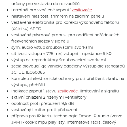
určeny pro vestavbu do rozvaděčů
terminál pro vzdálené sepnutí
zesilovače
nastavení hlasitosti trimrem na zadním panelu
vestavěná elektronika pro korekci výkonového faktoru
(účiníku) APFC
vestavěná pásmová propust pro oddělení nežádoucích
frekvenčních složek v signálu
sym. audio vstup šroubovacími svorkami
citlivost vstupu ± 775 mV, vstupní impedance 6 kΩ
výstup na reproduktory šroubovacími svorkami
zcela plovoucí, galvanicky oddělený výstup dle standardů
3C, UL, IEC60065
kompletní elektronické ochrany proti přetížení, zkratu na
výstupu, přehřátí
indikace zapnutí, stavu
zesilovače
, limitování a signálu
aktivní chlazení 2 řízenými ventilátory
odolnost proti přebuzení 9,5 dB
vestavěný limiter proti přebuzení
příprava pro IP kartu technologie Dexon IP Audio (verze
JPM 1×xxxIP): mp3 playlisty, internetová rádia, časový