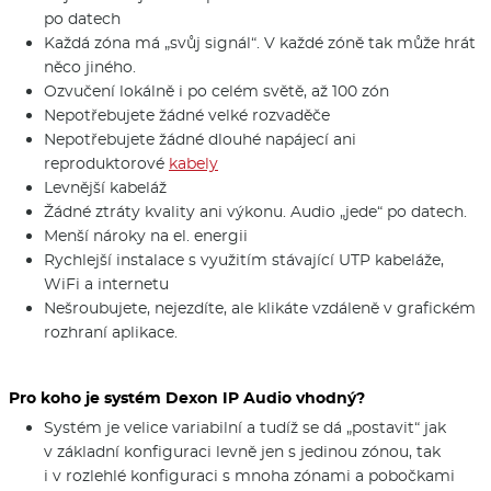
po datech
Každá zóna má „svůj signál“. V každé zóně tak může hrát
něco jiného.
Ozvučení lokálně i po celém světě, až 100 zón
Nepotřebujete žádné velké rozvaděče
Nepotřebujete žádné dlouhé napájecí ani
reproduktorové
ka­bely
Levnější kabeláž
Žádné ztráty kvality ani výkonu. Audio „jede“ po datech.
Menší nároky na el. energii
Rychlejší instalace s využitím stávající UTP kabeláže,
WiFi a internetu
Nešroubujete, nejezdíte, ale klikáte vzdáleně v grafickém
rozhraní aplikace.
Pro koho je systém Dexon IP Audio vhodný?
Systém je velice variabilní a tudíž se dá „postavit“ jak
v základní konfiguraci levně jen s jedinou zónou, tak
i v rozlehlé konfiguraci s mnoha zónami a pobočkami