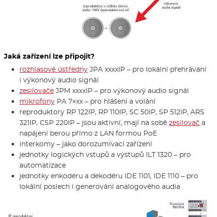
Jaká zařízení lze připojit?
rozhlasové ústředny
JPA xxxxIP – pro lokální přehrávání
i výkonový audio signál
zesilovače
JPM xxxxIP – pro výkonový audio signál
mikrofony
PA 7×xx – pro hlášení a volání
reproduktory RP 122IP, RP 110IP, SC 50IP, SP 512IP, ARS
321IP, CSP 220IP – jsou aktivní, mají na sobě
zesilovač
a
napájení berou přímo z LAN formou PoE
interkomy – jako dorozumívací zařízení
jednotky logických vstupů a výstupů ILT 1320 – pro
automatizace
jednotky enkodéru a dekodéru IDE 1101, IDE 1110 – pro
lokální poslech i generování analogového audia