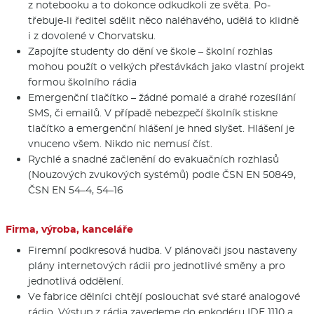
z notebooku a to dokonce odkudkoli ze světa. Po-
třebuje-li ředitel sdělit něco naléhavého, udělá to klidně
i z dovolené v Chorvatsku.
Zapojíte studenty do dění ve škole – školní rozhlas
mohou použít o velkých přestávkách jako vlastní projekt
formou školního rádia
Emergenční tlačítko – žádné pomalé a drahé rozesílání
SMS, či emailů. V případě nebezpečí školník stiskne
tlačítko a emergenční hlášení je hned slyšet. Hlášení je
vnuceno všem. Nikdo nic nemusí číst.
Rychlé a snadné začlenění do evakuačních rozhlasů
(Nouzových zvukových systémů) podle ČSN EN 50849,
ČSN EN 54–4, 54–16
Firma, výroba, kanceláře
Firemní podkresová hudba. V plánovači jsou nastaveny
plány internetových rádii pro jednotlivé směny a pro
jednotlivá oddělení.
Ve fabrice dělníci chtějí poslouchat své staré analogové
rádio. Výstup z rádia zavedeme do enkodéru IDE 1110 a