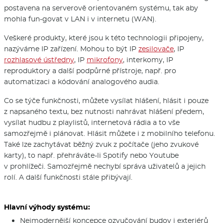
postavena na serverově orientovaném systému, tak aby
mohla fun-govat v LAN i v internetu (WAN).
Veškeré produkty, které jsou k této technologii připojeny,
nazýváme IP zařízení. Mohou to být IP
zesilovače
, IP
rozhlasové ústředny
, IP
mikrofony
, interkomy, IP
reproduktory a další podpůrné přístroje, např. pro
automatizaci a kódování analogového audia.
Co se týče funkčnosti, můžete vysílat hlášení, hlásit i pouze
z napsaného textu, bez nutnosti nahrávat hlášení předem,
vysílat hudbu z playlistů, internetová rádia a to vše
samozřejmě i plánovat. Hlásit můžete i z mobilního telefonu.
Také lze zachytávat běžný zvuk z počítače (jeho zvukové
karty), to např. přehráváte-li Spotify nebo Youtube
v prohlížeči. Samozřejmě nechybí správa uživatelů a jejich
rolí. A další funkčnosti stále přibývají.
Hlavní výhody systému:
Nejmodernější koncepce ozvučování budov i exteriérů