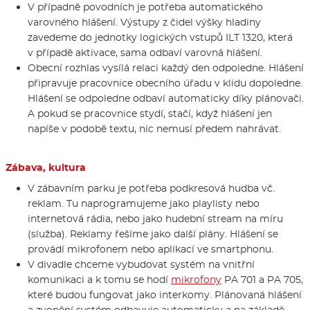
V případně povodních je potřeba automatického
varovného hlášení. Výstupy z čidel výšky hladiny
zavedeme do jednotky logických vstupů ILT 1320, která
v případě aktivace, sama odbaví varovná hlášení.
Obecní rozhlas vysílá relaci každý den odpoledne. Hlášení
připravuje pracovnice obecního úřadu v klidu dopoledne.
Hlášení se odpoledne odbaví automaticky díky plánovači.
A pokud se pracovnice stydí, stačí, když hlášení jen
napíše v podobě textu, nic nemusí předem nahrávat.
Zábava, kultura
V zábavním parku je potřeba podkresová hudba vč.
reklam. Tu naprogramujeme jako playlisty nebo
internetová rádia, nebo jako hudební stream na míru
(služba). Reklamy řešíme jako další plány. Hlášení se
provádí mikrofonem nebo aplikací ve smartphonu.
V divadle chceme vybudovat systém na vnitřní
komunikaci a k tomu se hodí
mikrofony
PA 701 a PA 705,
které budou fungovat jako interkomy. Plánovaná hlášení