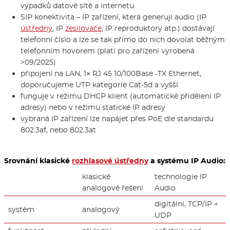
výpadků datové sítě a internetu
SIP konektivita – IP zařízení, která generují audio (IP
ústředny
, IP
zesilovače
, IP reproduktory atp.) dostávají
telefonní číslo a lze se tak přímo do nich dovolat běžným
telefonním hovorem (platí pro zařízení vyrobená
>09/2025)
připojení na LAN, 1× RJ 45 10/100Base -TX Ethernet,
doporučujeme UTP kategorie Cat-5d a vyšší
funguje v režimu DHCP klient (automatické přidělení IP
adresy) nebo v režimu statické IP adresy
vybraná IP zařízení lze napájet přes PoE dle standardu
802.3af, nebo 802.3at
Srovnání klasické
rozhlasové ústředny
a systému IP Audio:
klasické
technologie IP
analogové řešení
Audio
digitální, TCP/IP +
systém
analogový
UDP