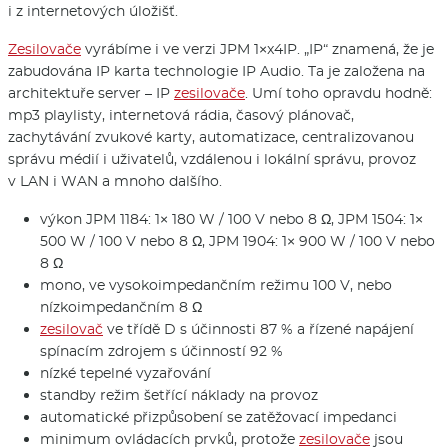
i z internetových úložišť.
Zesilovače
vyrábíme i ve verzi JPM 1×x4IP. „IP“ znamená, že je
zabudována IP karta technologie IP Audio. Ta je založena na
architektuře server – IP
zesilovače
. Umí toho opravdu hodně:
mp3 playlisty, internetová rádia, časový plánovač,
zachytávání zvukové karty, automatizace, centralizovanou
správu médií i uživatelů, vzdálenou i lokální správu, provoz
v LAN i WAN a mnoho dalšího.
výkon JPM 1184: 1× 180 W / 100 V nebo 8 Ω, JPM 1504: 1×
500 W / 100 V nebo 8 Ω, JPM 1904: 1× 900 W / 100 V nebo
8 Ω
mono, ve vysokoimpedančním režimu 100 V, nebo
nízkoimpedančním 8 Ω
zesilovač
ve třídě D s účinnosti 87 % a řízené napájení
spínacím zdrojem s účinností 92 %
nízké tepelné vyzařování
standby režim šetřící náklady na provoz
automatické přizpůsobení se zatěžovací impedanci
minimum ovládacích prvků, protože
zesilovače
jsou