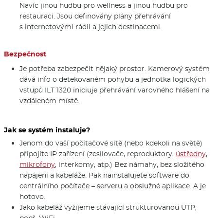
Navíc jinou hudbu pro wellness a jinou hudbu pro
restauraci. Jsou definovány plány přehrávání
s internetovými rádii a jejich destinacemi.
Bezpečnost
Je potřeba zabezpečit nějaký prostor. Kamerový systém
dává info o detekovaném pohybu a jednotka logických
vstupů ILT 1320 iniciuje přehrávání varovného hlášení na
vzdáleném místě.
Jak se systém instaluje?
Jenom do vaší počítačové sítě (nebo kdekoli na světě)
připojíte IP zařízení (zesilovače, reproduktory,
ústředny
,
mikrofony
, interkomy, atp.) Bez námahy, bez složitého
napájení a kabeláže. Pak nainstalujete software do
centrálního počítače – serveru a obslužné aplikace. A je
hotovo.
Jako kabeláž vyžijeme stávající strukturovanou UTP,
popř. WiFi