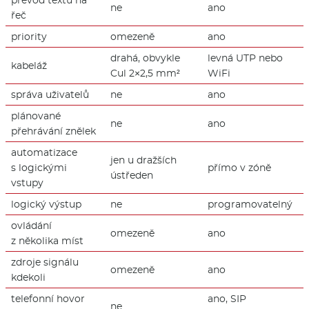
ne
ano
řeč
priority
omezeně
ano
drahá, obvykle
levná UTP nebo
kabeláž
Cul 2×2,5 mm²
WiFi
správa uživatelů
ne
ano
plánované
ne
ano
přehrávání znělek
automatizace
jen u dražších
s logickými
přímo v zóně
ústředen
vstupy
logický výstup
ne
programovatelný
ovládání
omezeně
ano
z několika míst
zdroje signálu
omezeně
ano
kdekoli
telefonní hovor
ano, SIP
ne