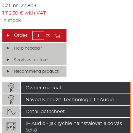
Cat. nr.: 27 809
1 112,30 € with VAT
in stock
pc
Help needed?
Services for free
Recommend product

Owner manual

Návod k použití technologie IP Audio

Detail datasheet
IP Audio - jak rychle nainstalovat a co vás
čeká