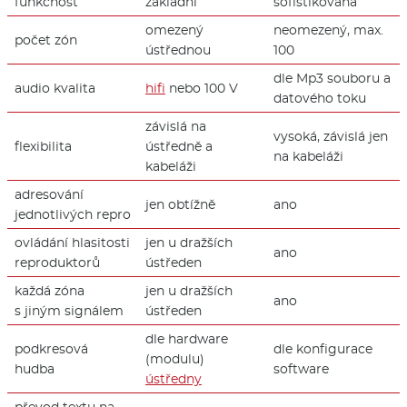
funkčnost
základní
sofistikovaná
omezený
neomezený, max.
počet zón
ústřednou
100
dle Mp3 souboru a
audio kvalita
hifi
nebo 100 V
datového toku
závislá na
vysoká, závislá jen
flexibilita
ústředně a
na kabeláži
kabeláži
adresování
jen obtížně
ano
jednotlivých repro
ovládání hlasitosti
jen u dražších
ano
reproduktorů
ústředen
každá zóna
jen u dražších
ano
s jiným signálem
ústředen
dle hardware
podkresová
dle konfigurace
(modulu)
hudba
software
ústředny
převod textu na