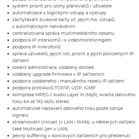
systém priorit pro úlohy plánovačů i uživatele
automatizace s logickými vstupy a výstupy
zachytávání zvukové karty vč. jejich hw. vstupů,
s automatickým nahráváním
centralizovaná správa multimediálního obsahu
podpora IP interkomů i s videomoni­toringem
podpora IP mikrofonů
správa uživatelů, jejich rolí, priorit a jejich povolených IP
zařízení
lokální administrace, vzdálený dohled
vzdálený upgrade firmware v IP zařízeních
podpora vzdáleného i manuálního resetu IP zařízení
podpora protokolů TCP/IP, UDP, IGMP
komprese MPEG-1 Audio Layer III (Mp3), kvalita datového
toku 64 až 192 kb/s, stereo
automatické nastavení datového toku podle zdroje
signálu
streamování Unicast (v LAN i WAN), u některých zařízení
také Multicast (jen v LAN)
pevný buffering v koncových zařízeních pro překlenutí