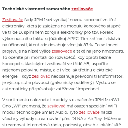
Technické vlastnosti samotného
zesilovače
Zesilovače
řady JPM 1×x4 vynikají novou koncepcí vnitřní
elektroniky, která je založena na modulu koncového stupně
ve třídě D, spínaném zdroji a elektroniky pro tzv. korekci
výkonnostního faktoru (účiníku) APFC. Tím zařízení získává
na účinnosti, která zde dosahuje více jak 87 %. To se ihned
projevuje na nízké výšce
zesilovače
a také na jeho hmotnosti.
To oceníte při montáži do rozvaděčů, kdy oproti běžné
koncepci s klasickými zesilovači ve třídě AB, uspoříte
nejenom polovinu místa, ale i více jak třetinu elektrické
energie. I když
zesilovač
neobsahuje převodní transformátor,
je výstup stále plovoucí (galvanicky oddělený). Výstup se
automaticky přizpůsobuje zatěžovací impedanci.
V sortimentu naleznete i modely s označením JPM 1×x4WI.
Ono „WI“ znamená, že
zesilovač
má osazen speciální WiFi
modul technologie Smart Audio. Tyto
zesilovače
nabízí
všechny výhody streamování přes DLNA a AirPlay. Můžeme
streamovat internetová rádia, podcasty, obsah z lokální sítě