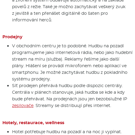
a zvonění systém odbavuje automaticky a na základě
povelů z režie. Také je možno zachytávat veškerý zvuk
z jeviště a ten přenášet digitálně do šaten pro
informování herců.
Prodejny
V obchodním centru je to podobné. Hudbu na pozadí
programujeme jako internetová rádia, nebo jako hudební
stream na míru (služba). Reklamy řešíme jako další
plány. Hlášení se provádí mikrofonem nebo aplikací ve
smartphonu. Je možné zachytávat hudbu z pokladního
systému prodejny.
Síť prodejen přehrává hudbu podle dispozic centrály.
Centrála v plánech stanovuje, jaká hudba se kde a kdy
bude přehrávat. Na prodejnách jsou jen bezobslužné IP
zesilovače
. Streamy se distribuují přes internet.
Hotely, restaurace, wellness
Hotel potřebuje hudbu na pozadí a na noc ji vypínat.