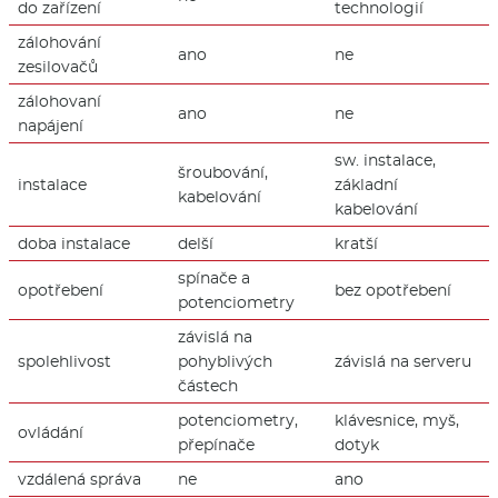
do zařízení
technologií
zálohování
ano
ne
zesilovačů
zálohovaní
ano
ne
napájení
sw. instalace,
šroubování,
instalace
základní
kabelování
kabelování
doba instalace
delší
kratší
spínače a
opotřebení
bez opotřebení
potenciometry
závislá na
spolehlivost
pohyblivých
závislá na serveru
částech
potenciometry,
klávesnice, myš,
ovládání
přepínače
dotyk
vzdálená správa
ne
ano