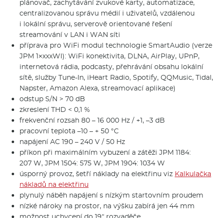
plánovač, zachytávání zvukové karty, automatizace,
centralizovanou správu médií i uživatelů, vzdálenou
i lokální správu, serverově orientované řešení
streamování v LAN i WAN síti
příprava pro WiFi modul technologie SmartAudio (verze
JPM 1×xxxWI): WiFi konektivita, DLNA, AirPlay, UPnP,
internetová rádia, podcasty, přehrávání obsahu lokální
sítě, služby Tune-In, iHeart Radio, Spotify, QQMusic, Tidal,
Napster, Amazon Alexa, streamovací aplikace)
odstup S/N > 70 dB
zkreslení THD < 0,1 %
frekvenční rozsah 80 – 16 000 Hz / +1, –3 dB
pracovní teplota –10 – + 50 °C
napájení AC 190 – 240 V / 50 Hz
příkon při maximálním vybuzení a zátěži JPM 1184:
207 W, JPM 1504: 575 W, JPM 1904: 1034 W
úsporný provoz, šetří náklady na elektřinu viz
Kalkulačka
nákladů na elektřinu
plynulý náběh napájení s nízkým startovním proudem
nízké nároky na prostor, na výšku zabírá jen 44 mm
možnost uchycení do 19“ rozvaděče