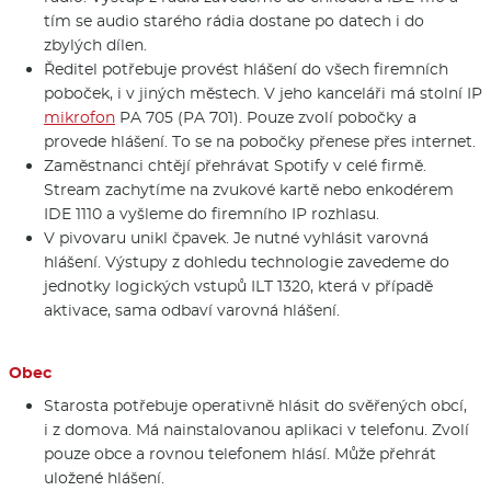
tím se audio starého rádia dostane po datech i do
zbylých dílen.
Ředitel potřebuje provést hlášení do všech firemních
poboček, i v jiných městech. V jeho kanceláři má stolní IP
mikrofon
PA 705 (PA 701). Pouze zvolí pobočky a
provede hlášení. To se na pobočky přenese přes internet.
Zaměstnanci chtějí přehrávat Spotify v celé firmě.
Stream zachytíme na zvukové kartě nebo enkodérem
IDE 1110 a vyšleme do firemního IP rozhlasu.
V pivovaru unikl čpavek. Je nutné vyhlásit varovná
hlášení. Výstupy z dohledu technologie zavedeme do
jednotky logických vstupů ILT 1320, která v případě
aktivace, sama odbaví varovná hlášení.
Obec
Starosta potřebuje operativně hlásit do svěřených obcí,
i z domova. Má nainstalovanou aplikaci v telefonu. Zvolí
pouze obce a rovnou telefonem hlásí. Může přehrát
uložené hlášení.