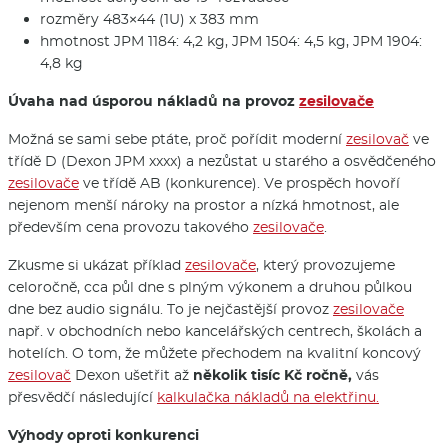
rozměry 483×44 (1U) x 383 mm
hmotnost JPM 1184: 4,2 kg, JPM 1504: 4,5 kg, JPM 1904:
4,8 kg
Úvaha nad úsporou nákladů na provoz
zesilovače
Možná se sami sebe ptáte, proč pořídit moderní
zesilovač
ve
třídě D (Dexon JPM xxxx) a nezůstat u starého a osvědčeného
zesilovače
ve třídě AB (konkurence). Ve prospěch hovoří
nejenom menší nároky na prostor a nízká hmotnost, ale
především cena provozu takového
zesilovače
.
Zkusme si ukázat příklad
zesilovače
, který provozujeme
celoročně, cca půl dne s plným výkonem a druhou půlkou
dne bez audio signálu. To je nejčastější provoz
zesilovače
např. v obchodních nebo kancelářských centrech, školách a
hotelích. O tom, že můžete přechodem na kvalitní koncový
zesilovač
Dexon ušetřit až
několik tisíc Kč ročně,
vás
přesvědčí následující
kalkulačka nákladů na elektřinu.
Výhody oproti konkurenci