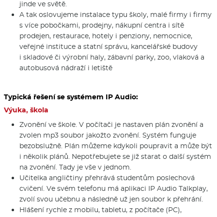
jinde ve světě.
A tak oslovujeme instalace typu školy, malé firmy i firmy
s více pobočkami, prodejny, nákupní centra i sítě
prodejen, restaurace, hotely i penziony, nemocnice,
veřejné instituce a statní správu, kancelářské budovy
i skladové či výrobní haly, zábavní parky, zoo, vlaková a
autobusová nádraží i letiště
Typická řešení se systémem IP Audio:
Výuka, škola
Zvonění ve škole. V počítači je nastaven plán zvonění a
zvolen mp3 soubor jakožto zvonění. Systém funguje
bezobslužně. Plán můžeme kdykoli poupravit a může být
i několik plánů. Nepotřebujete se již starat o další systém
na zvonění. Tady je vše v jednom.
Učitelka angličtiny přehrává studentům poslechová
cvičení. Ve svém telefonu má aplikaci IP Audio Talkplay,
zvolí svou učebnu a následně už jen soubor k přehrání.
Hlášení rychle z mobilu, tabletu, z počítače (PC),