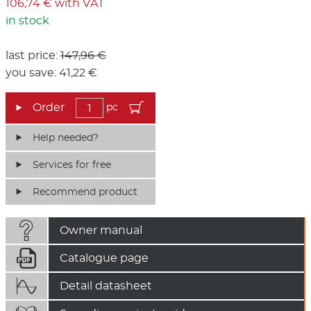
106,74 € with VAT
in stock
last price:
147,96 €
you save: 41,22 €
pc
Help needed?
Services for free
Recommend product

Owner manual

Catalogue page

Detail datasheet