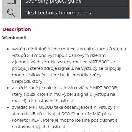

Sounding project guide

Next technical informations
Description
Všeobecně
systém digitálně řízené matice s architekturou 8 stereo
vstupů x 8 mono výstupů s dálkovým řízením
z jednotlivých zón. Na vstupy matice MRT 8000 se
připojují stereo zdroje signálu, na výstupy se připojují
mono zesilovače, které budí jednotlivé zóny
s reproduktory
v každé zóně je dále instalován ovládač MRT 8000B,
který slouží k lokálnímu výběru signálu (vstupu na
matici) a k nastavení hlasitosti
ovladač MRT 8000B také obsahuje lokální vstupy (1×
stereo LINE přes dvojici RCA Cinch + 1× MIC přes
konektor XLR), které je možno lokálně poslouchat a
nastavovat jejich hlasitosti