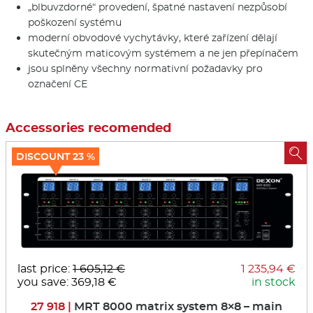
„blbuvzdorné“ provedení, špatné nastavení nezpůsobí
poškození systému
moderní obvodové vychytávky, které zařízení dělají
skutečným maticovým systémem a ne jen přepínačem
jsou splněny všechny normativní požadavky pro
označení CE
Accessories recomended

DISCOUNT 23 %
last price:
1 605,12 €
1 235,94 €
you save: 369,18 €
in stock
27 918 |
MRT 8000 matrix system 8×8 – main