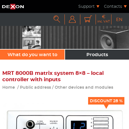
Support
Contacts
€



EN
inc. VAT
What do you want to
Products
sound?
MRT 8000B matrix system 8×8 – local
controller with inputs
Home
/
Public address
/
Other devices and modules
DISCOUNT 28 %