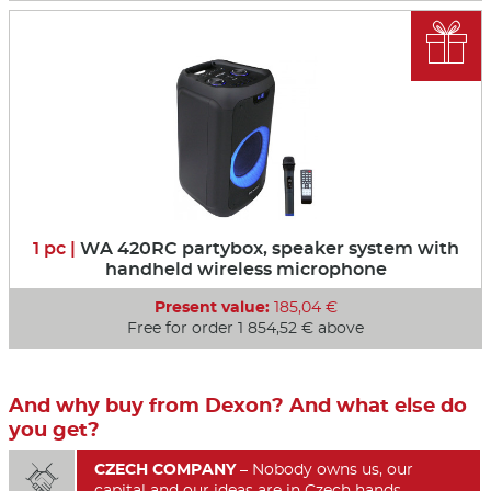

1 pc |
WA 420RC partybox, speaker system with
handheld wireless microphone
Present value:
185,04 €
Free for order 1 854,52 € above
And why buy from Dexon? And what else do
you get?
CZECH COMPANY
– Nobody owns us, our

capital and our ideas are in Czech hands.