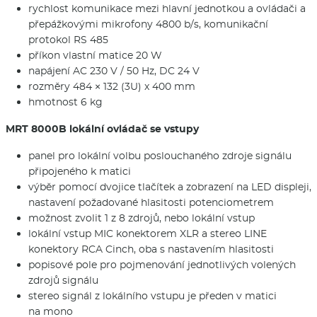
rychlost komunikace mezi hlavní jednotkou a ovládači a
přepážkovými mikrofony 4800 b/s, komunikační
protokol RS 485
příkon vlastní matice 20 W
napájení AC 230 V / 50 Hz, DC 24 V
rozměry 484 × 132 (3U) x 400 mm
hmotnost 6 kg
MRT 8000B lokální ovládač se vstupy
panel pro lokální volbu poslouchaného zdroje signálu
připojeného k matici
výběr pomocí dvojice tlačítek a zobrazení na LED displeji,
nastavení požadované hlasitosti potenciometrem
možnost zvolit 1 z 8 zdrojů, nebo lokální vstup
lokální vstup MIC konektorem XLR a stereo LINE
konektory RCA Cinch, oba s nastavením hlasitosti
popisové pole pro pojmenování jednotlivých volených
zdrojů signálu
stereo signál z lokálního vstupu je předen v matici
na mono