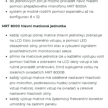
do jednotlivých zón je možno provádět navíc hlášení
pomocí přepážkového mikrofonu MRT 8000A
systém je možné rozšířit pomocí expandéru až na
konfiguraci 8 × 32
MRT 8000 hlavní maticová jednotka
každý výstup (zóna) matice (hlavní jednotky) zobrazuje
na LCD číslo zvoleného vstupu, a pomocí LED
obsazenost zóny, prioritní stav a vybuzení signálem
prostřednictvím monitorovací sekce
přímo na maticové jednotce lze u každého výstupu volit
pomocí tlačítek a zobrazení na LCD daný vstup a tak
ručně provádět směrování, čímž suplujeme volbu na
lokálních ovladačích MRT 8000B
každý výstup matice má oddělené nastavení hlasitosti
pro mikrofon, podkresovou hudbu (vlastní navolený
vstup matice), lokální vstup na ovladači a celkové
nastavení hlasitosti zóny
každý výstup matice má 2pásmový frekvenční korektor
umístěný na zadním panelu