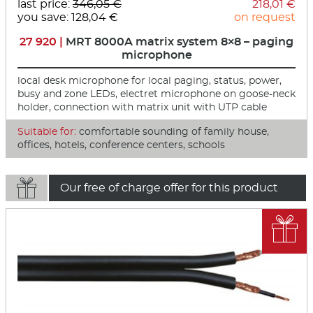
last price:
346,05 €
218,01 €
you save: 128,04 €
on request
27 920 |
MRT 8000A matrix system 8×8 – paging
microphone
local desk microphone for local paging, status, power,
busy and zone LEDs, electret microphone on goose-neck
holder, connection with matrix unit with UTP cable
Suitable for:
comfortable sounding of family house,
offices, hotels, conference centers, schools

Our free of charge offer for this product
