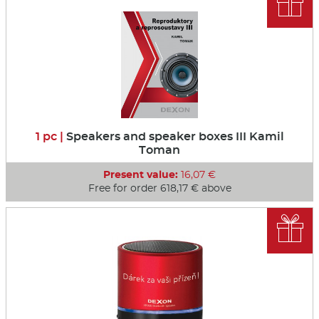

1 pc |
Speakers and speaker boxes III Kamil
Toman
Present value:
16,07 €
Free for order 618,17 € above
