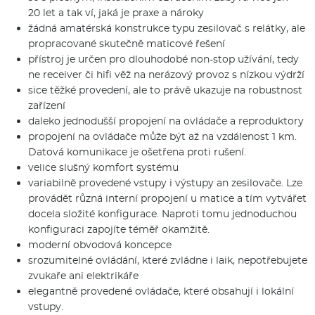
20 let a tak ví, jaká je praxe a nároky
žádná amatérská konstrukce typu zesilovač s relátky, ale
propracované skutečně maticové řešení
přístroj je určen pro dlouhodobé non-stop užívání, tedy
ne receiver či hifi věž na nerázový provoz s nízkou výdrží
sice těžké provedení, ale to právě ukazuje na robustnost
zařízení
daleko jednodušší propojení na ovládače a reproduktory
propojení na ovládače může být až na vzdálenost 1 km.
Datová komunikace je ošetřena proti rušení.
velice slušný komfort systému
variabilně provedené vstupy i výstupy an zesilovače. Lze
provádět různá interní propojení u matice a tím vytvářet
docela složité konfigurace. Naproti tomu jednoduchou
konfiguraci zapojíte téměř okamžitě.
moderní obvodová koncepce
srozumitelné ovládání, které zvládne i laik, nepotřebujete
zvukaře ani elektrikáře
elegantně provedené ovládače, které obsahují i lokální
vstupy.