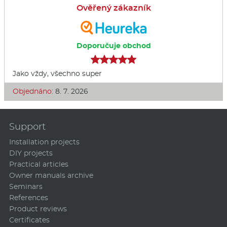
Ověřený zákazník
Doporučuje obchod
Jako vždy, všechno super
Objednáno:
8. 7. 2026
Support
Installation projects
DIY projects
Practical articles
Owner manuals archive
Seminars
References
Product reviews
Certificates