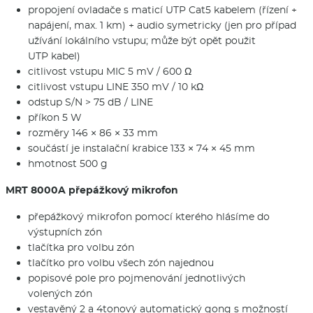
propojení ovladače s maticí UTP Cat5 kabelem (řízení +
napájení, max. 1 km) + audio symetricky (jen pro případ
užívání lokálního vstupu; může být opět použit
UTP kabel)
citlivost vstupu MIC 5 mV / 600 Ω
citlivost vstupu LINE 350 mV / 10 kΩ
odstup S/N > 75 dB / LINE
příkon 5 W
rozměry 146 × 86 × 33 mm
součástí je instalační krabice 133 × 74 × 45 mm
hmotnost 500 g
MRT 8000A přepážkový mikrofon
přepážkový mikrofon pomocí kterého hlásíme do
výstupních zón
tlačítka pro volbu zón
tlačítko pro volbu všech zón najednou
popisové pole pro pojmenování jednotlivých
volených zón
vestavěný 2 a 4tonový automatický gong s možností