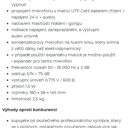
vypnutí
propojení mikrofonu s maticí UTP Cat5 kabelem (řízení +
napájení 24 V + audio)
nastavení hlasitosti hlášení i gongu
indikace napájení, zaneprázdnění, a výstupní
audio úrovně
kondenzátorový mikrofon na husím krku, který snímá
z větší dálky než elektrodynamický
v případě použití expandéru matice je možno použít
i expander pro tento mikrofon
frekvenční rozsah 50 – 18 000 Hz ± 2 dB
odstup S/N > 75 dB
výstupní úroveň 0,775 V / 600 Ω
příkon 1,5 W
rozměry 180 × 58 × 145 mm
hmotnost 2,5 kg
Výhody oproti konkurenci
kupujete od skutečného profesionálního výrobce, který
se s plošným, instalačním ozvučením zabývá více jak