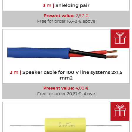
3 m |
Shielding pair
Present value:
2,97 €
Free for order 16,48 € above

3 m |
Speaker cable for 100 V line systems 2x1,5
mm2
Present value:
4,08 €
Free for order 20,61 € above
