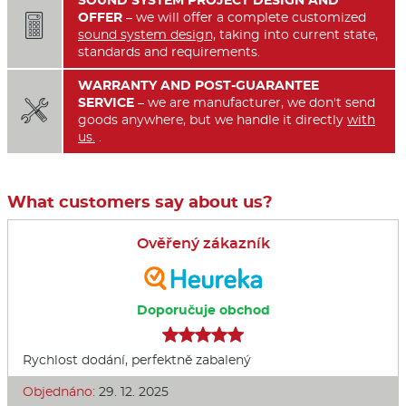
OFFER
– we will offer a complete customized

sound system design,
taking into current state,
standards and requirements.
WARRANTY AND POST-GUARANTEE
SERVICE
– we are manufacturer, we don't send

goods anywhere, but we handle it directly
with
us.
.
What customers say about us?
Ověřený zákazník
Doporučuje obchod
Rychlost dodání, perfektně zabalený
Objednáno:
29. 12. 2025