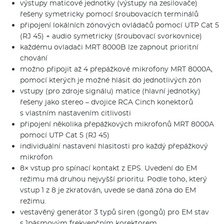
výstupy maticové jednotky (výstupy na zesilovače)
řešeny symetricky pomocí šroubovacích terminálů
připojení lokálních zónových ovládačů pomocí UTP Cat 5
(RJ 45) + audio symetricky (šroubovací svorkovnice)
každému ovladači MRT 8000B lze zapnout prioritní
chování
možno připojit až 4 přepážkové mikrofony MRT 8000A,
pomocí kterých je možné hlásit do jednotlivých zón
vstupy (pro zdroje signálu) matice (hlavní jednotky)
řešeny jako stereo – dvojice RCA Cinch konektorů
s vlastním nastavením citlivosti
připojení několika přepážkových mikrofonů MRT 8000A
pomocí UTP Cat 5 (RJ 45)
individuální nastavení hlasitosti pro každý přepážkový
mikrofon
8× vstup pro spínací kontakt z EPS. Uvedení do EM
režimu má druhou nejvyšší prioritu. Podle toho, který
vstup 1 z 8 je zkratován, uvede se daná zóna do EM
režimu.
vestavěný generátor 3 typů siren (gongů) pro EM stav
s 1pásmovým frekvenčním korektorem