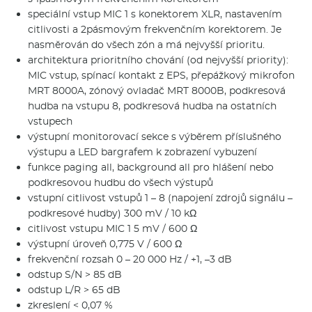
speciální vstup MIC 1 s konektorem XLR, nastavením
citlivosti a 2pásmovým frekvenčním korektorem. Je
nasměrován do všech zón a má nejvyšší prioritu.
architektura prioritního chování (od nejvyšší priority):
MIC vstup, spínací kontakt z EPS, přepážkový mikrofon
MRT 8000A, zónový ovladač MRT 8000B, podkresová
hudba na vstupu 8, podkresová hudba na ostatních
vstupech
výstupní monitorovací sekce s výběrem příslušného
výstupu a LED bargrafem k zobrazení vybuzení
funkce paging all, background all pro hlášení nebo
podkresovou hudbu do všech výstupů
vstupní citlivost vstupů 1 – 8 (napojení zdrojů signálu –
podkresové hudby) 300 mV / 10 kΩ
citlivost vstupu MIC 1 5 mV / 600 Ω
výstupní úroveň 0,775 V / 600 Ω
frekvenční rozsah 0 – 20 000 Hz / +1, –3 dB
odstup S/N > 85 dB
odstup L/R > 65 dB
zkreslení < 0,07 %