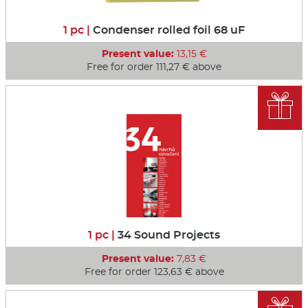
1 pc |
Condenser rolled foil 68 uF
Present value:
13,15 €
Free for order 111,27 € above

1 pc |
34 Sound Projects
Present value:
7,83 €
Free for order 123,63 € above