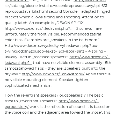
.cz/katalog/plosne-instal-ozvuceni/repro­soustavy/spt-631-
reprosoustava-bila.html second Console – adapted hinged
bracket which allows tilting and shooting. Attention to
quality latch. An example is „DEXON SP 412“:
http://www.dexon.cz/…ledavani.php?…
= 3 screws – are
unfortunately the front visible. Recommended zatírat
color bins. Examples are „speakers in the bathroom.“:
Http://www.de­xon.cz/vysled­ky-vyhledavani.php?tex­
t=vlhkuodoln&zpu­sob=1&kat=1&cl=&por=&inz = 4 spring –
usually used in „recessed speakers“:
http://www.dexon.cz/…
ledavani.php?…
that have no visible element assembly . 5th
samozatahovací flaps – they are „speakers built into the
drywall.“:
http://www.dexon.cz/…en-a-stropu/
Again there is
no visible mounting element. Speaker tighten
sophisticated mechanism.
How the re-entrant speakers (loudspeakers)? The basic
trick to „re-entrant speakers“:
http://www.dexon.cz/…
eproduktory/
work is the reflection of sound. It is based on
the voice coil and the adjacent area toward the „nose“, this