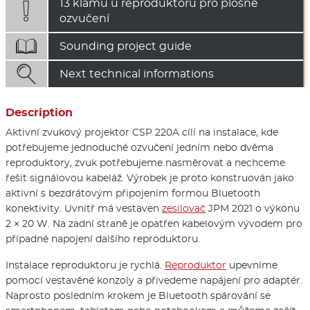
13 klamů u reproduktorů pro plošné

ozvučení

Sounding project guide

Next technical informations
Description
Aktivní zvukový projektor CSP 220A cílí na instalace, kde
potřebujeme jednoduché ozvučení jedním nebo dvěma
reproduktory, zvuk potřebujeme nasměrovat a nechceme
řešit signálovou kabeláž. Výrobek je proto konstruován jako
aktivní s bezdrátovým připojením formou Bluetooth
konektivity. Uvnitř má vestaven
zesilovač
JPM 2021 o výkonu
2 × 20 W. Na zadní straně je opatřen kabelovým vývodem pro
případné napojení dalšího reproduktoru.
Instalace reproduktoru je rychlá.
Reproduktor
upevníme
pomocí vestavěné konzoly a přivedeme napájení pro adaptér.
Naprosto posledním krokem je Bluetooth spárování se