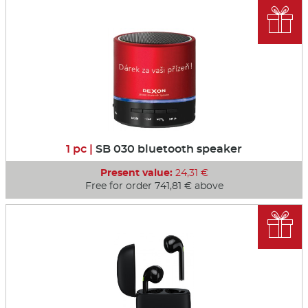

1 pc |
SB 030 bluetooth speaker
Present value:
24,31 €
Free for order 741,81 € above
