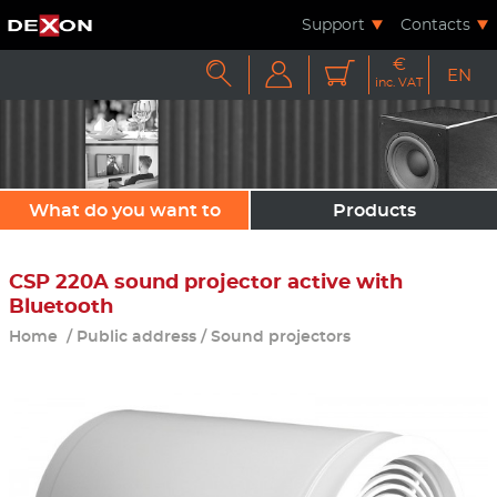
Support
Contacts
€



EN
inc. VAT
What do you want to
Products
sound?
CSP 220A sound projector active with
Bluetooth
Home
/
Public address
/
Sound projectors