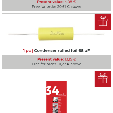
Present value:
4,08 €
Free for order 20,61 € above

1 pc |
Condenser rolled foil 68 uF
Present value:
13,15 €
Free for order 111,27 € above
