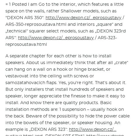
= 1 Posted I am Go to the interior, which features a little
space on the walls, rather Shallower models, such as
"DEXON ARS 350“:
http://www.dexon.cz/…eprosoustavy
/
ARS-350-reprosoustava.html and interiors „square“ and
„technical“ squarer select models, such as „DEXON 323rd
ARS“:
http://www.dexon.cz/…eprosoustavy
/ ARS-323-
reprosoustava.html
A separate chapter for each other is how to install
speakers. About us immediately think that after all „crate“
can hang on a wall on a hook or hinge bracket, or
vestavovat into the ceiling with screws or
samozatahovacích flaps. Yes, you're right. That's about it.
But only installers that install hundreds of speakers and
speaker, longer appreciate the finesse to make it easy to
install. And know there are quality products. Basic
installation methods are: 1 suspension – usually hook on
the back. Beware of the possibility to hide the power cable
into the bowels of the speaker, or speaker housing. An
example is „DEXON ARS 323“:
http://www.dexon.cz/…
oustava.html
and „DEXON SPT 631st“:
http://www.dexon