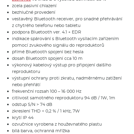
zcela pasivní chlazení
bezhlučné provedení
vestavěný Bluetooth receiver, pro snadné přehrávání
z chytrého telefonu nebo tabletu
podpora Bluetooth ver. 4.1 + EDR
indikace spárování s Bluetooth vysílacím zařízením
pomocí zvukového signálu do reproduktorů
přímé Bluetooth spojení bez hesla
dosah Bluetooth spojení cca 10 m
výkonový kabelový výstup pro připojení dalšího
reproduktoru
výstupní ochrany proti zkratu, nadměrnému zatížení
nebo přehřátí
frekvenční rozsah 100 – 16 000 Hz
citlivost samotného reproduktoru 94 dB / 1W, 1m
odstup S/N > 74 dB
zkreslení THD < 0,2 % / 1 kHz, 7W
krytí IP 44
ozvučnice vyrobena z houževnatého plastu
bílá barva, ochranná mřížka