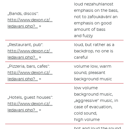
loud nezahuhlanost
emphasis on the bass,
„Bands, discos“:
not to zafoukávání an
http://www.dexon.cz/…
emphasis on good
ledavani.php?…
=
amount of bass
and fuzzy
„Restaurant, pub“:
loud, but rather as a
http://www.dexon.cz/…
backdrop, no one is
ledavani.php?…
=
careful
„Pizzeria, bars, cafes“:
volume low, warm
http://www.dexon.cz/…
sound, pleasant
ledavani.php?…
=
background music
low volume
background music,
„Hotels, guest houses“:
„aggressive“ music, in
http://www.dexon.cz/…
case of evacuation,
ledavani.php?…
=
cold sound,
high volume
hot and loud the sound