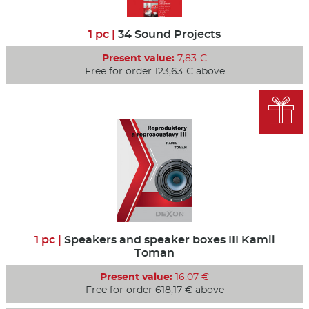
1 pc |
34 Sound Projects
Present value:
7,83 €
Free for order 123,63 € above

1 pc |
Speakers and speaker boxes III Kamil
Toman
Present value:
16,07 €
Free for order 618,17 € above