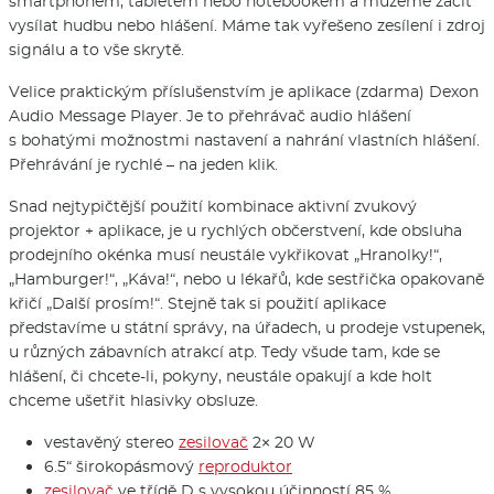
smartphonem, tabletem nebo notebookem a můžeme začít
vysílat hudbu nebo hlášení. Máme tak vyřešeno zesílení i zdroj
signálu a to vše skrytě.
Velice praktickým příslušenstvím je aplikace (zdarma) Dexon
Audio Message Player. Je to přehrávač audio hlášení
s bohatými možnostmi nastavení a nahrání vlastních hlášení.
Přehrávání je rychlé – na jeden klik.
Snad nejtypičtější použití kombinace aktivní zvukový
projektor + aplikace, je u rychlých občerstvení, kde obsluha
prodejního okénka musí neustále vykřikovat „Hranolky!“,
„Hamburger!“, „Káva!“, nebo u lékařů, kde sestřička opakovaně
křičí „Další prosím!“. Stejně tak si použití aplikace
představíme u státní správy, na úřadech, u prodeje vstupenek,
u různých zábavních atrakcí atp. Tedy všude tam, kde se
hlášení, či chcete-li, pokyny, neustále opakují a kde holt
chceme ušetřit hlasivky obsluze.
vestavěný stereo
zesilovač
2× 20 W
6.5“ širokopásmový
reproduktor
zesilovač
ve třídě D s vysokou účinností 85 %