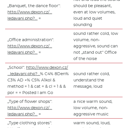
„Banquet, the dance floor“:
should be pleasant,
http://www.dexon.cz/…
even at low volumes,
ledavani.php?…
=
loud and quiet
sounding
sound rather cold, low
„Office administration“:
volume, non-
http://www.dexon.cz/…
aggressive, sound can
ledavani.php?…
=
not „stand out“ Office
of the noise
„School“:
http://www.dexon.cz/
…ledavani.php?…
% C4% 8Den%
sound rather cold,
C3% AD +% C5% A1kol &
understand the
method = 1 & cat = & cl = 1 & &
message, loud
por = = Posted I am Go
„Type of flower shops“:
a nice warm sound,
http://www.dexon.cz/…
low volume, non-
ledavani.php?…
=
aggressive music
„Type clothing stores“:
warm sound, loud,