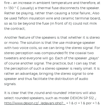
fire – an increase in ambient temperature and therefore, at
t> 130 ° C (usually) a thermal fuse disconnects the speaker.
Rather be playing, rather than causing a total failure.; Also
be used Teflon insulation wire and ceramic terminal board,
so as to be beyond the fuse (in front of it) could not milk
the contract;
Another feature of the speakers is that whether it is stereo
or mono. The solution is that the use midrange speaker
with two voice coils, so we can bring the stereo signal. For
stereo perception was compounded fit the coaxial two
tweeters and everyone will go. Each of the speaker „plays“
of course another signal. The practice, but I can say that
the perception of such a stereo speaker is really small. It is
rather an advantage, bringing the stereo signal to one
speaker and thus facilitate the distribution of audio
signals.
It is clear that the ‚round and rounded‘ interiors will also
select rounded speakers, such as model DEXON SP 512 „:
http://www.dexon.cz/…ledavani.php?…
= 1 & cl = 1 & por = 1 &