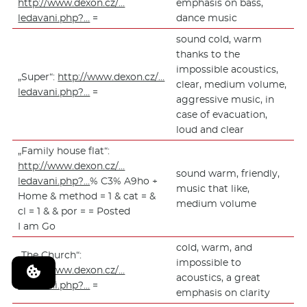
http://www.dexon.cz/…
emphasis on bass,
ledavani.php?…
=
dance music
sound cold, warm
thanks to the
impossible acoustics,
„Super“:
http://www.dexon.cz/…
clear, medium volume,
ledavani.php?…
=
aggressive music, in
case of evacuation,
loud and clear
„Family house flat“:
http://www.dexon.cz/…
sound warm, friendly,
ledavani.php?…
% C3% A9ho +
music that like,
Home & method = 1 & cat = &
medium volume
cl = 1 & & por = = Posted
I am Go
cold, warm, and
„The Church“:
impossible to
http://www.dexon.cz/…
acoustics, a great
ledavani.php?…
=
emphasis on clarity