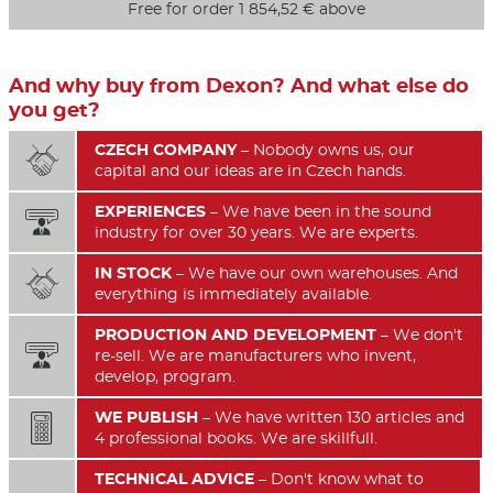
Free for order 1 854,52 € above
And why buy from Dexon? And what else do
you get?
CZECH COMPANY
– Nobody owns us, our

capital and our ideas are in Czech hands.
EXPERIENCES
– We have been in the sound

industry for over 30 years. We are experts.
IN STOCK
– We have our own warehouses. And

everything is immediately available.
PRODUCTION AND DEVELOPMENT
– We don't

re-sell. We are manufacturers who invent,
develop, program.
WE PUBLISH
– We have written 130 articles and

4 professional books. We are skillfull.
TECHNICAL ADVICE
– Don't know what to